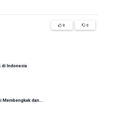
0
0
 di Indonesia
gi Membengkak dan...