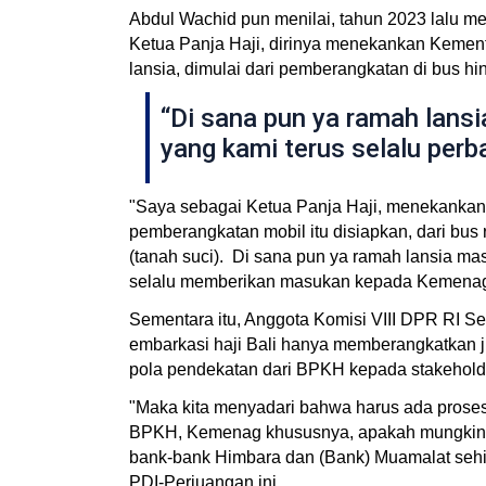
Abdul Wachid pun menilai, tahun 2023 lalu m
Ketua Panja Haji, dirinya menekankan Kemente
lansia, dimulai dari pemberangkatan di bus hi
“Di sana pun ya ramah lansia
yang kami terus selalu per
"Saya sebagai Ketua Panja Haji, menekankan k
pemberangkatan mobil itu disiapkan, dari bu
(tanah suci). Di sana pun ya ramah lansia masi
selalu memberikan masukan kepada Kemenag," k
Sementara itu, Anggota Komisi VIII DPR RI Se
embarkasi haji Bali hanya memberangkatkan j
pola pendekatan dari BPKH kepada stakeholder
"Maka kita menyadari bahwa harus ada proses 
BPKH, Kemenag khususnya, apakah mungkin m
bank-bank Himbara dan (Bank) Muamalat sehing
PDI-Perjuangan ini.