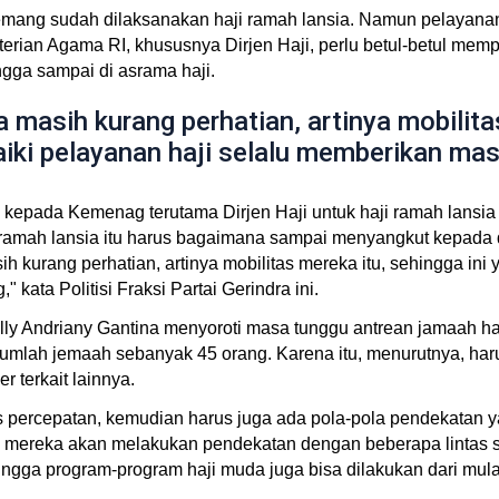
emang sudah dilaksanakan haji ramah lansia. Namun pelayanan
rian Agama RI, khususnya Dirjen Haji, perlu betul-betul memp
ngga sampai di asrama haji.
 masih kurang perhatian, artinya mobilita
baiki pelayanan haji selalu memberikan 
epada Kemenag terutama Dirjen Haji untuk haji ramah lansia i
s ramah lansia itu harus bagaimana sampai menyangkut kepada 
h kurang perhatian, artinya mobilitas mereka itu, sehingga ini 
ata Politisi Fraksi Partai Gerindra ini.
lly Andriany Gantina menyoroti masa tunggu antrean jamaah haj
umlah jemaah sebanyak 45 orang. Karena itu, menurutnya, har
 terkait lainnya.
percepatan, kemudian harus juga ada pola-pola pendekatan yang
ereka akan melakukan pendekatan dengan beberapa lintas se
ga program-program haji muda juga bisa dilakukan dari mulai 