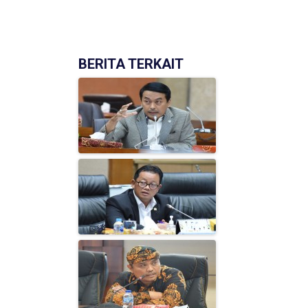
(['model' => $post])
BERITA TERKAIT