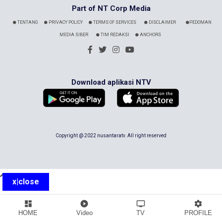
Part of NT Corp Media
TENTANG
PRIVACY POLICY
TERMS OF SERVICES
DISCLAIMER
PEDOMAN
MEDIA SIBER
TIM REDAKSI
ANCHORS
Download aplikasi NTV
Copyright @ 2022 nusantaratv. All right reserved
x|close
dashboard
play_circle_filled
tv
settings
HOME
Video
TV
PROFILE