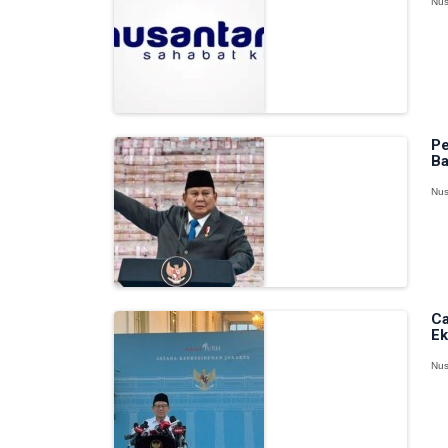
Nus
Pe
Ba
Nus
Ca
Ek
Nus