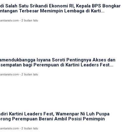
di Salah Satu Srikandi Ekonomi RI, Kepala BPS Bongkar
ntangan Terbesar Memimpin Lembaga di Karti...
antaratv.com - 2 bulan lalu
mendukbangga Isyana Soroti Pentingnya Akses dan
sempatan bagi Perempuan di Kartini Leaders Fest...
antaratv.com - 2 bulan lalu
diri Kartini Leaders Fest, Wamenpar Ni Luh Puspa
rong Perempuan Berani Ambil Posisi Pemimpin
antaratv.com - 2 bulan lalu