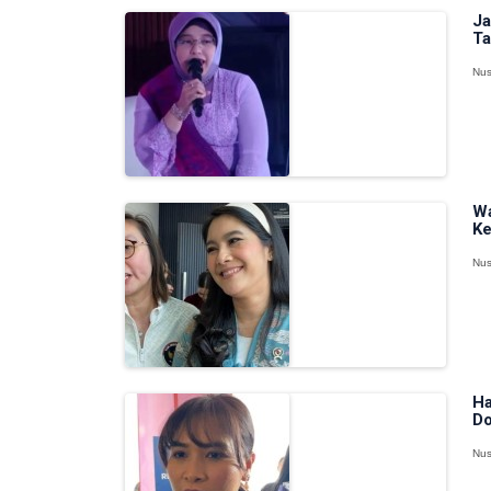
Ja
Ta
Nus
Wa
Ke
Nus
Ha
Do
Nus