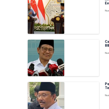
Ev
Nus
Ca
88
Nus
Pe
Te
Nus