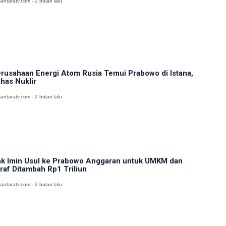
antaratv.com - 2 bulan lalu
rusahaan Energi Atom Rusia Temui Prabowo di Istana,
has Nuklir
antaratv.com - 2 bulan lalu
k Imin Usul ke Prabowo Anggaran untuk UMKM dan
raf Ditambah Rp1 Triliun
antaratv.com - 2 bulan lalu