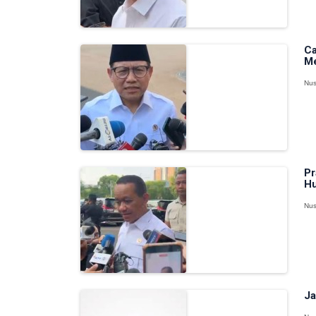
Ca
M
Nus
Pr
Hu
Nus
Ja