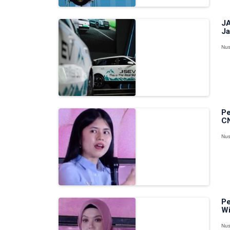
JA
Ja
Nus
Pe
CN
Nus
Pe
Wi
Nus