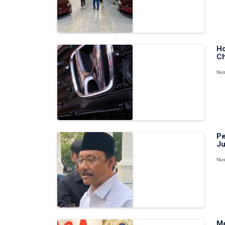
Ho
Ch
Nus
Pe
Ju
Nus
Me